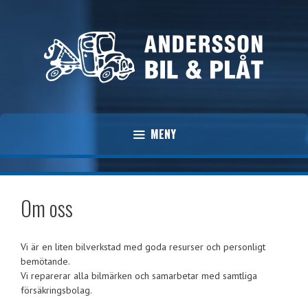
Hoppa
till
innehåll
MENY
Om oss
Vi är en liten bilverkstad med goda resurser och personligt
bemötande.
Vi reparerar alla bilmärken och samarbetar med samtliga
försäkringsbolag.