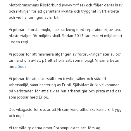
Motorbranschens Riksförbund (www.mrf.se) och följer deras krav
och riktlinjer för att garantera kvalité och trygghet i vårt arbete
och vid hanteringen av Er bil.
Vi jobbar i största möjliga utsträckning med reparationer, av t.ex.
plastdetaljer, för miljöns skull. Sedan 2013 lackerar vi miljösmart
i egen regi.
Vi jobbar för att minimera åtgången av förbrukningsmaterial, och
tar hand om avfall på ett så bra sätt som möjligt. Vi samarbetar
med
Suez
.
Vi jobbar för att säkerställa en trevlig, säker och städad
arbetsmiljö, samt hantering av Er bil. Självklart är Ni välkommen
på verkstaden för att själv se hur arbetet går och prata med oss
som jobbar med Er bil.
Det viktigaste för oss är att Ni som kund alltid ska känna Er trygg
och nöjd.
Vi tar väldigt gärna emot Era synpunkter och förslag!